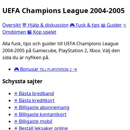
UEFA Champions League 2004-2005
Översikt
💬 Hjälp & diskussion
🎮 Fusk & tips
📖 Guider
⭐
Omdömen
🏪 Köp spelet
Alla fusk, tips och guider till UEFA Champions League
2004-2005 på Gamecube, PlayStation 2, Xbox. Välj den
sida du är nyfiken på.
🎮
Bonusar
→
TILL PLAYSTATION 2
Schyssta sajter
✳ Bästa bredband
✳ Bästa kreditkort
✳ Billigaste abonnemang
✳ Billigaste kontantkort
✳ Billigaste mobil
✳ Beställ leksaker online