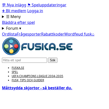
💬
Nya inlägg
⚑
Speluppdateringar
➕
Bli medlem
Logga in
☰ Meny
Bläddra efter spel
Forum ▾
Ordlista
Frågesporter
Rabattkoder
Wordfeud fusk
⌂
Sök
FUSKA.SE
SPEL
UEFA CHAMPIONS LEAGUE 2004-2005
FUSK, TIPS OCH GUIDER
Måttsydda skjortor - så beställer du.