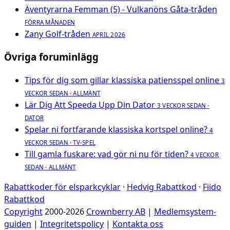
Äventyrarna Femman (5) - Vulkanöns Gåta-tråden
FÖRRA MÅNADEN
Zany Golf-tråden
APRIL 2026
Övriga foruminlägg
Tips för dig som gillar klassiska patiensspel online
3
VECKOR SEDAN · ALLMÄNT
Lär Dig Att Speeda Upp Din Dator
3 VECKOR SEDAN ·
DATOR
Spelar ni fortfarande klassiska kortspel online?
4
VECKOR SEDAN · TV-SPEL
Till gamla fuskare: vad gör ni nu för tiden?
4 VECKOR
SEDAN · ALLMÄNT
Rabattkoder för elsparkcyklar
·
Hedvig Rabattkod
·
Fiido
Rabattkod
Copyright
2000-2026
Crownberry AB
|
Medlemsystem-
guiden
|
Integritetspolicy
|
Kontakta oss