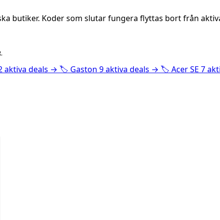
a butiker. Koder som slutar fungera flyttas bort från akti
.
2 aktiva deals
→
🏷️
Gaston
9 aktiva deals
→
🏷️
Acer SE
7 akt