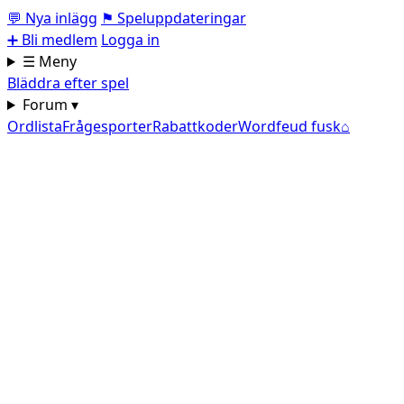
💬
Nya inlägg
⚑
Speluppdateringar
➕
Bli medlem
Logga in
☰ Meny
Bläddra efter spel
Forum ▾
Ordlista
Frågesporter
Rabattkoder
Wordfeud fusk
⌂