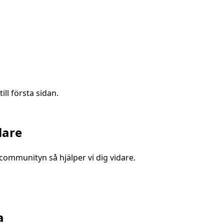
ill första sidan.
lare
a communityn så hjälper vi dig vidare.
a