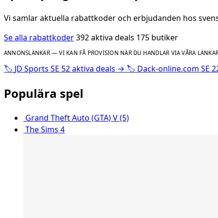
Vi samlar aktuella rabattkoder och erbjudanden hos svensk
Se alla rabattkoder
392 aktiva deals
175 butiker
ANNONSLÄNKAR — VI KAN FÅ PROVISION NÄR DU HANDLAR VIA VÅRA LÄNKAR
🏷️
JD Sports SE
52 aktiva deals
→
🏷️
Dack-online.com SE
2
Populära spel
Grand Theft Auto (GTA) V (5)
The Sims 4