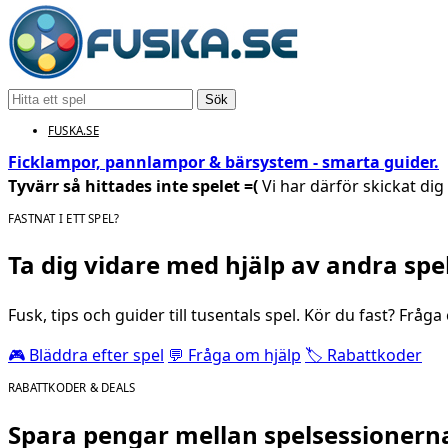
Sök
FUSKA.SE
Ficklampor, pannlampor & bärsystem - smarta guider.
Tyvärr så hittades inte spelet =(
Vi har därför skickat dig t
FASTNAT I ETT SPEL?
Ta dig vidare med hjälp av andra spe
Fusk, tips och guider till tusentals spel. Kör du fast? Fråg
🎮 Bläddra efter spel
💬 Fråga om hjälp
🏷️ Rabattkoder
RABATTKODER & DEALS
Spara pengar mellan spelsessionern