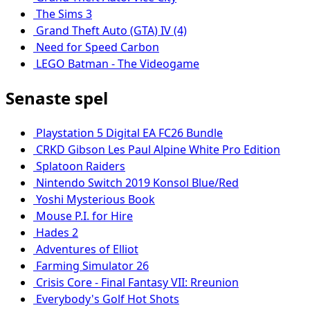
The Sims 3
Grand Theft Auto (GTA) IV (4)
Need for Speed Carbon
LEGO Batman - The Videogame
Senaste spel
Playstation 5 Digital EA FC26 Bundle
CRKD Gibson Les Paul Alpine White Pro Edition
Splatoon Raiders
Nintendo Switch 2019 Konsol Blue/Red
Yoshi Mysterious Book
Mouse P.I. for Hire
Hades 2
Adventures of Elliot
Farming Simulator 26
Crisis Core - Final Fantasy VII: Rreunion
Everybody's Golf Hot Shots