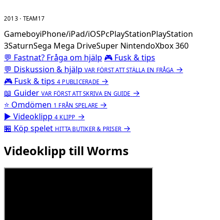
2013 · TEAM17
Gameboy
iPhone/iPad/iOS
Pc
PlayStation
PlayStation
3
Saturn
Sega Mega Drive
Super Nintendo
Xbox 360
💬 Fastnat? Fråga om hjälp
🎮 Fusk & tips
💬
Diskussion & hjälp
→
VAR FÖRST ATT STÄLLA EN FRÅGA
🎮
Fusk & tips
→
4 PUBLICERADE
📖
Guider
→
VAR FÖRST ATT SKRIVA EN GUIDE
⭐
Omdömen
→
1 FRÅN SPELARE
▶
Videoklipp
→
4 KLIPP
🏪
Köp spelet
→
HITTA BUTIKER & PRISER
Videoklipp till Worms