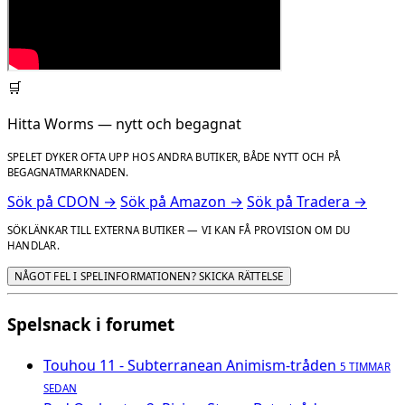
🛒
Hitta Worms — nytt och begagnat
SPELET DYKER OFTA UPP HOS ANDRA BUTIKER, BÅDE NYTT OCH PÅ
BEGAGNATMARKNADEN.
Sök på CDON →
Sök på Amazon →
Sök på Tradera →
SÖKLÄNKAR TILL EXTERNA BUTIKER — VI KAN FÅ PROVISION OM DU
HANDLAR.
NÅGOT FEL I SPELINFORMATIONEN? SKICKA RÄTTELSE
Spelsnack i forumet
Touhou 11 - Subterranean Animism-tråden
5 TIMMAR
SEDAN