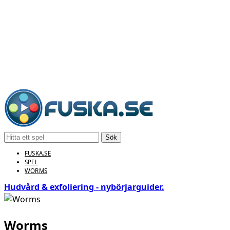
Sök
FUSKA.SE
SPEL
WORMS
Hudvård & exfoliering - nybörjarguider.
Worms