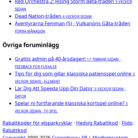
Red Orchestra 2: Rising Storm Beta-tråden
3 VECKOR
SEDAN
Dead Nation-tråden
4 VECKOR SEDAN
Äventyrarna Femman (5) - Vulkanöns Gåta-tråden
FÖRRA MÅNADEN
Övriga foruminlägg
Grattis admin på 40-årsdagen!
17 TIMMAR SEDAN ·
FEEDBACK FÖR FUSKA.SE
Tips för dig som gillar klassiska patiensspel online
3
VECKOR SEDAN · ALLMÄNT
Lär Dig Att Speeda Upp Din Dator
3 VECKOR SEDAN ·
DATOR
Spelar ni fortfarande klassiska kortspel online?
5
VECKOR SEDAN · TV-SPEL
Rabattkoder för elsparkcyklar
·
Hedvig Rabattkod
·
Fiido
Rabattkod
Copyright
2000-2026
Crownberry AB
|
Medlemsystem-