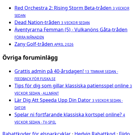
Red Orchestra 2: Rising Storm Beta-tråden
3 VECKOR
SEDAN
Dead Nation-tråden
3 VECKOR SEDAN
Äventyrarna Femman (5) - Vulkanöns Gåta-tråden
FÖRRA MÅNADEN
Zany Golf-tråden
APRIL 2026
Övriga foruminlägg
Grattis admin på 40-årsdagen!
13 TIMMAR SEDAN ·
FEEDBACK FÖR FUSKA.SE
Tips för dig som gillar klassiska patiensspel online
3
VECKOR SEDAN · ALLMÄNT
Lär Dig Att Speeda Upp Din Dator
3 VECKOR SEDAN ·
DATOR
Spelar ni fortfarande klassiska kortspel online?
4
VECKOR SEDAN · TV-SPEL
Rabattkoder för elsparkcyklar
·
Hedvig Rabattkod
·
Fiido