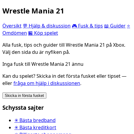
Wrestle Mania 21
Översikt
💬 Hjälp & diskussion
🎮 Fusk & tips
📖 Guider
⭐
Omdömen
🏪 Köp spelet
Alla fusk, tips och guider till Wrestle Mania 21 på Xbox.
Välj den sida du är nyfiken på.
Inga fusk till Wrestle Mania 21 ännu
Kan du spelet? Skicka in det första fusket eller tipset —
eller
fråga om hjälp i diskussionen
.
Skicka in första fusket
Schyssta sajter
✳ Bästa bredband
✳ Bästa kreditkort