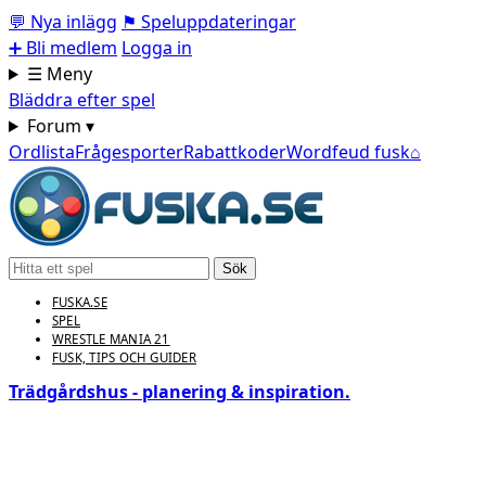
💬
Nya inlägg
⚑
Speluppdateringar
➕
Bli medlem
Logga in
☰ Meny
Bläddra efter spel
Forum ▾
Ordlista
Frågesporter
Rabattkoder
Wordfeud fusk
⌂
Sök
FUSKA.SE
SPEL
WRESTLE MANIA 21
FUSK, TIPS OCH GUIDER
Trädgårdshus - planering & inspiration.