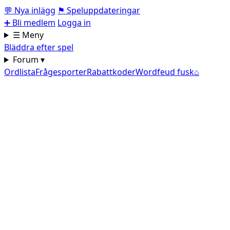
💬
Nya inlägg
⚑
Speluppdateringar
➕
Bli medlem
Logga in
☰ Meny
Bläddra efter spel
Forum ▾
Ordlista
Frågesporter
Rabattkoder
Wordfeud fusk
⌂