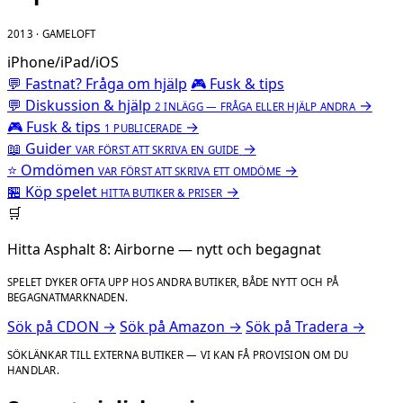
2013 · GAMELOFT
iPhone/iPad/iOS
💬 Fastnat? Fråga om hjälp
🎮 Fusk & tips
💬
Diskussion & hjälp
→
2 INLÄGG — FRÅGA ELLER HJÄLP ANDRA
🎮
Fusk & tips
→
1 PUBLICERADE
📖
Guider
→
VAR FÖRST ATT SKRIVA EN GUIDE
⭐
Omdömen
→
VAR FÖRST ATT SKRIVA ETT OMDÖME
🏪
Köp spelet
→
HITTA BUTIKER & PRISER
🛒
Hitta Asphalt 8: Airborne — nytt och begagnat
SPELET DYKER OFTA UPP HOS ANDRA BUTIKER, BÅDE NYTT OCH PÅ
BEGAGNATMARKNADEN.
Sök på CDON →
Sök på Amazon →
Sök på Tradera →
SÖKLÄNKAR TILL EXTERNA BUTIKER — VI KAN FÅ PROVISION OM DU
HANDLAR.