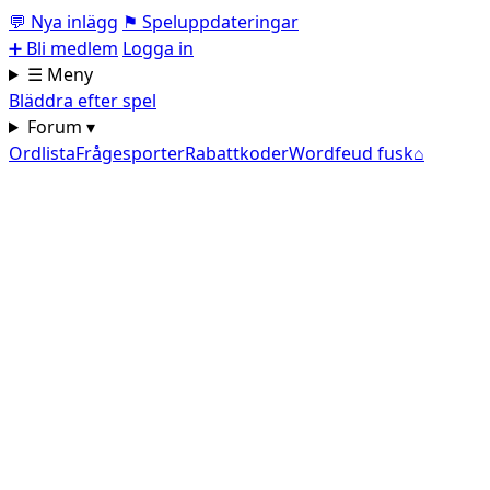
💬
Nya inlägg
⚑
Speluppdateringar
➕
Bli medlem
Logga in
☰ Meny
Bläddra efter spel
Forum ▾
Ordlista
Frågesporter
Rabattkoder
Wordfeud fusk
⌂