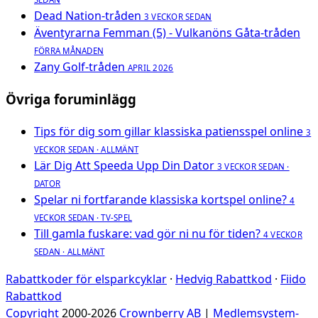
Dead Nation-tråden
3 VECKOR SEDAN
Äventyrarna Femman (5) - Vulkanöns Gåta-tråden
FÖRRA MÅNADEN
Zany Golf-tråden
APRIL 2026
Övriga foruminlägg
Tips för dig som gillar klassiska patiensspel online
3
VECKOR SEDAN · ALLMÄNT
Lär Dig Att Speeda Upp Din Dator
3 VECKOR SEDAN ·
DATOR
Spelar ni fortfarande klassiska kortspel online?
4
VECKOR SEDAN · TV-SPEL
Till gamla fuskare: vad gör ni nu för tiden?
4 VECKOR
SEDAN · ALLMÄNT
Rabattkoder för elsparkcyklar
·
Hedvig Rabattkod
·
Fiido
Rabattkod
Copyright
2000-2026
Crownberry AB
|
Medlemsystem-