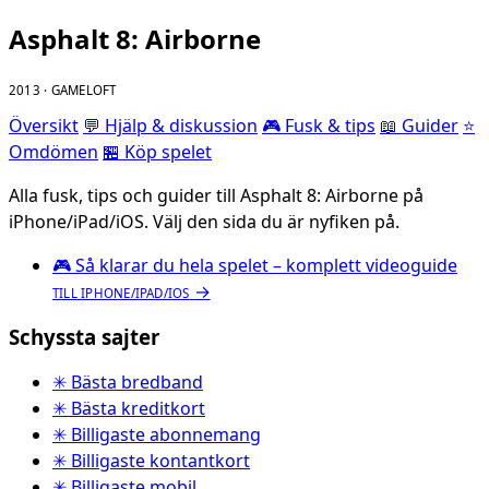
Asphalt 8: Airborne
2013 · GAMELOFT
Översikt
💬 Hjälp & diskussion
🎮 Fusk & tips
📖 Guider
⭐
Omdömen
🏪 Köp spelet
Alla fusk, tips och guider till Asphalt 8: Airborne på
iPhone/iPad/iOS. Välj den sida du är nyfiken på.
🎮
Så klarar du hela spelet – komplett videoguide
→
TILL IPHONE/IPAD/IOS
Schyssta sajter
✳ Bästa bredband
✳ Bästa kreditkort
✳ Billigaste abonnemang
✳ Billigaste kontantkort
✳ Billigaste mobil