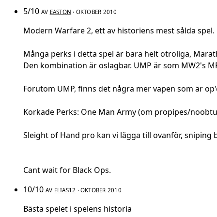
5/10
AV
EASTON
· OKTOBER 2010
Modern Warfare 2, ett av historiens mest sålda s
Många perks i detta spel är bara helt otroliga, Mar
Den kombination är oslagbar. UMP är som MW2's MP40
Förutom UMP, finns det några mer vapen som är op'd. 
Korkade Perks: One Man Army (om propipes/noobtub
Sleight of Hand pro kan vi lägga till ovanför, sniping
Cant wait for Black Ops.
10/10
AV
ELIAS12
· OKTOBER 2010
Bästa spelet i spelens historia