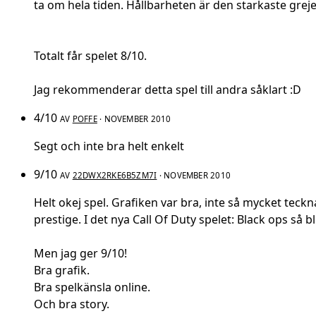
ta om hela tiden. Hållbarheten är den starkaste grejen
Totalt får spelet 8/10.
Jag rekommenderar detta spel till andra såklart :D
4/10
AV
POFFE
· NOVEMBER 2010
Segt och inte bra helt enkelt
9/10
AV
22DWX2RKE6B5ZM7I
· NOVEMBER 2010
Helt okej spel. Grafiken var bra, inte så mycket teckn
prestige. I det nya Call Of Duty spelet: Black ops så
Men jag ger 9/10!
Bra grafik.
Bra spelkänsla online.
Och bra story.