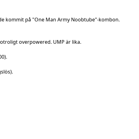
n hade kommit på "One Man Army Noobtube"-kombon.
otroligt overpowered. UMP är lika.
00).
slös).