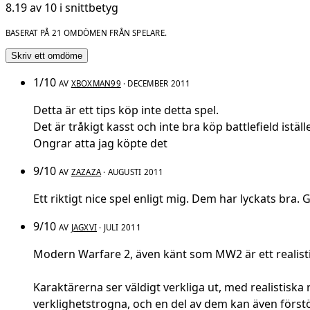
8.19 av 10 i snittbetyg
BASERAT PÅ 21 OMDÖMEN FRÅN SPELARE.
Skriv ett omdöme
1/10
AV
XBOXMAN99
· DECEMBER 2011
Detta är ett tips köp inte detta spel.
Det är tråkigt kasst och inte bra köp battlefield iställe
Ongrar atta jag köpte det
9/10
AV
ZAZAZA
· AUGUSTI 2011
Ett riktigt nice spel enligt mig. Dem har lyckats bra. 
9/10
AV
JAGXVI
· JULI 2011
Modern Warfare 2, även känt som MW2 är ett realistis
Karaktärerna ser väldigt verkliga ut, med realistisk
verklighetstrogna, och en del av dem kan även förstöras