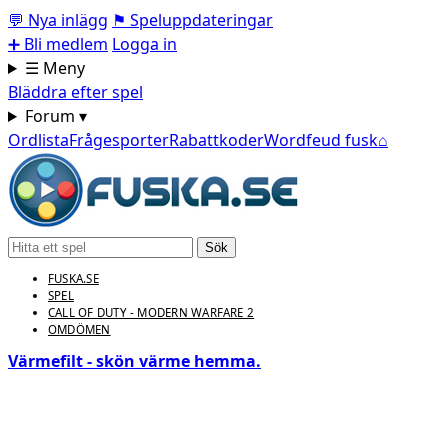
💬
Nya inlägg
⚑
Speluppdateringar
➕
Bli medlem
Logga in
☰ Meny
Bläddra efter spel
Forum ▾
Ordlista
Frågesporter
Rabattkoder
Wordfeud fusk
⌂
Sök
FUSKA.SE
SPEL
CALL OF DUTY - MODERN WARFARE 2
OMDÖMEN
Värmefilt - skön värme hemma.