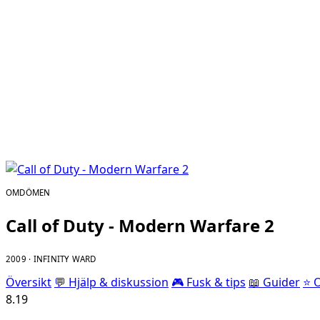
OMDÖMEN
Call of Duty - Modern Warfare 2
2009 · INFINITY WARD
Översikt
💬 Hjälp & diskussion
🎮 Fusk & tips
📖 Guider
⭐ 
8.19