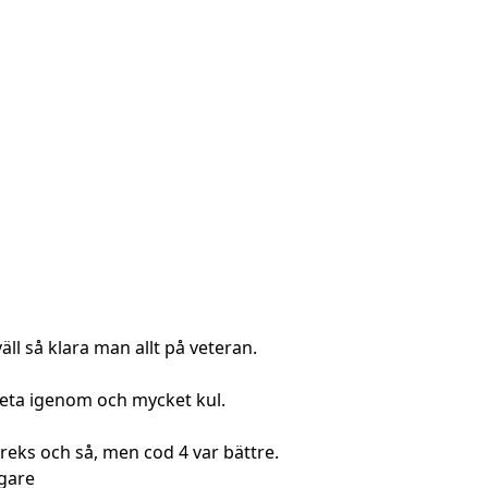
äll så klara man allt på veteran.
beta igenom och mycket kul.
treks och så, men cod 4 var bättre.
igare