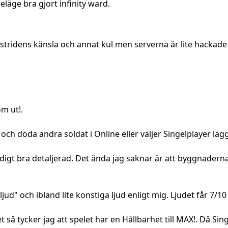
läge bra gjort infinity ward.
tridens känsla och annat kul men serverna är lite hackade 
om ut!.
 och döda andra soldat i Online eller väljer Singelplayer läg
ldigt bra detaljerad. Det ända jag saknar är att byggnaderna
jud" och ibland lite konstiga ljud enligt mig. Ljudet får 7/10
så tycker jag att spelet har en Hållbarhet till MAX!. Då Singe