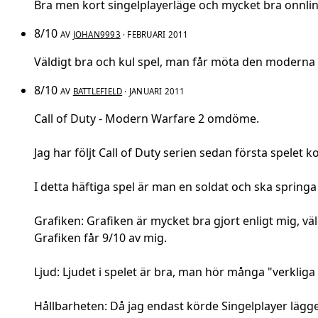
Bra men kort singelplayerläge och mycket bra onnline
8/10
AV
JOHAN9993
· FEBRUARI 2011
Väldigt bra och kul spel, man får möta den moderna s
8/10
AV
BATTLEFIELD
· JANUARI 2011
Call of Duty - Modern Warfare 2 omdöme.
Jag har följt Call of Duty serien sedan första spelet k
I detta häftiga spel är man en soldat och ska springa
Grafiken: Grafiken är mycket bra gjort enligt mig, vä
Grafiken får 9/10 av mig.
Ljud: Ljudet i spelet är bra, man hör många "verkliga l
Hållbarheten: Då jag endast körde Singelplayer lägget 