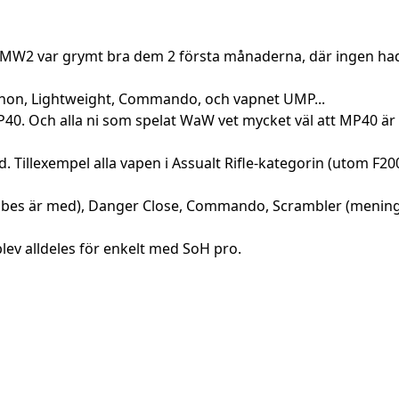
pel. MW2 var grymt bra dem 2 första månaderna, där inge
athon, Lightweight, Commando, och vapnet UMP...
. Och alla ni som spelat WaW vet mycket väl att MP40 är 
Tillexempel alla vapen i Assualt Rifle-kategorin (utom F20
es är med), Danger Close, Commando, Scrambler (mening
 blev alldeles för enkelt med SoH pro.