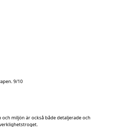
 vapen. 9/10
en och miljön är också både detaljerade och
 verklighetstroget.