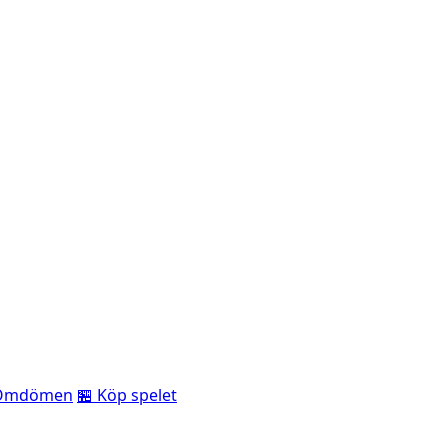
Omdömen
🏪 Köp spelet