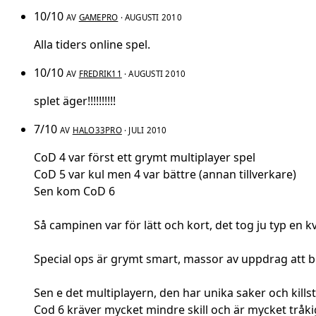
10/10
AV
GAMEPRO
· AUGUSTI 2010
Alla tiders online spel.
10/10
AV
FREDRIK11
· AUGUSTI 2010
splet äger!!!!!!!!!!
7/10
AV
HALO33PRO
· JULI 2010
CoD 4 var först ett grymt multiplayer spel
CoD 5 var kul men 4 var bättre (annan tillverkare)
Sen kom CoD 6
Så campinen var för lätt och kort, det tog ju typ en kv
Special ops är grymt smart, massor av uppdrag att 
Sen e det multiplayern, den har unika saker och kills
Cod 6 kräver mycket mindre skill och är mycket tråk