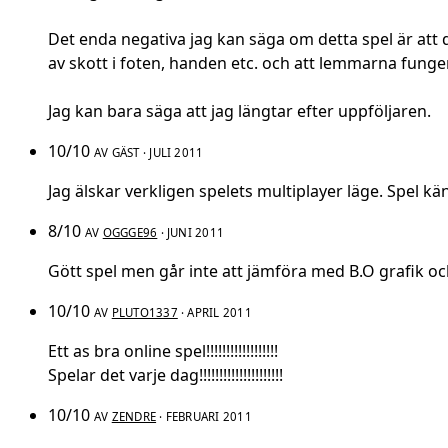
Det enda negativa jag kan säga om detta spel är att d
av skott i foten, handen etc. och att lemmarna funger
Jag kan bara säga att jag längtar efter uppföljaren.
10/10
AV GÄST · JULI 2011
Jag älskar verkligen spelets multiplayer läge. Spel kän
8/10
AV
OGGGE96
· JUNI 2011
Gött spel men går inte att jämföra med B.O grafik o
10/10
AV
PLUTO1337
· APRIL 2011
Ett as bra online spel!!!!!!!!!!!!!!!!!!
Spelar det varje dag!!!!!!!!!!!!!!!!!!!!!
10/10
AV
ZENDRE
· FEBRUARI 2011