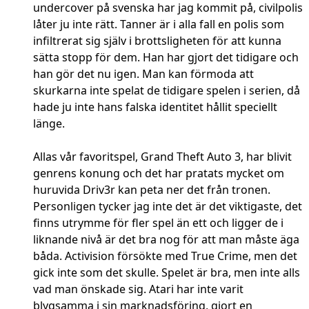
undercover på svenska har jag kommit på, civilpolis
låter ju inte rätt. Tanner är i alla fall en polis som
infiltrerat sig själv i brottsligheten för att kunna
sätta stopp för dem. Han har gjort det tidigare och
han gör det nu igen. Man kan förmoda att
skurkarna inte spelat de tidigare spelen i serien, då
hade ju inte hans falska identitet hållit speciellt
länge.
Allas vår favoritspel, Grand Theft Auto 3, har blivit
genrens konung och det har pratats mycket om
huruvida Driv3r kan peta ner det från tronen.
Personligen tycker jag inte det är det viktigaste, det
finns utrymme för fler spel än ett och ligger de i
liknande nivå är det bra nog för att man måste äga
båda. Activision försökte med True Crime, men det
gick inte som det skulle. Spelet är bra, men inte alls
vad man önskade sig. Atari har inte varit
blygsamma i sin marknadsföring, gjort en