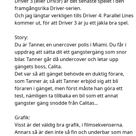
Driver 3 (eller Driv3r) är det senaste spelet i den
framgångsrika Driver-serien.
Och jag längtar verkligen tills Driver 4: Parallel Lines
kommer ut, för att Driver 3 är ju ett jäkla bra spel.
Story:
Du är Tanner, en unercover polis i Miami. Du får i
uppdrag att sätta dit ett gangstergäng som snor
bilar. Tanner går då undercover och letar upp
gängets boss, Calita.
Det var så att gänget behövde en duktig förare,
som Tanner är, så att Tanner erbjöd sig att bli
föraren i gänget, men först måste han göra ett
test, nämligen ta tillbaka en bil som ett annat
gangster gäng snodde från Calitas...
Grafik:
Visst är det väldig bra grafik, i filmsekvenserna.
Annars så är den inte så fin och underbar som man