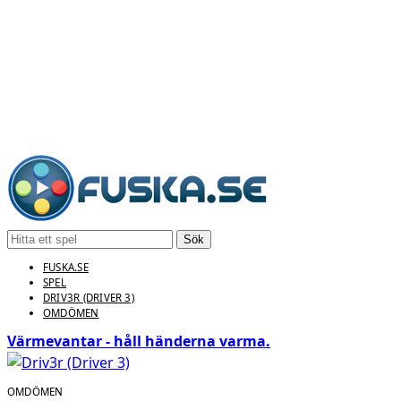
Sök
FUSKA.SE
SPEL
DRIV3R (DRIVER 3)
OMDÖMEN
Värmevantar - håll händerna varma.
OMDÖMEN