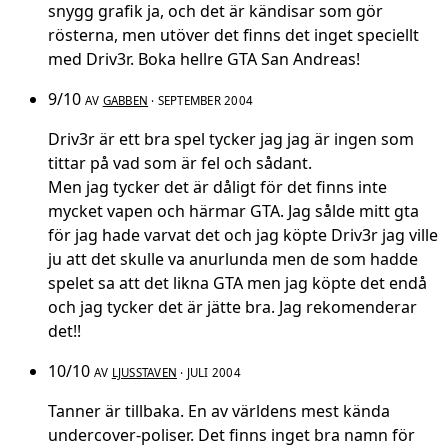
snygg grafik ja, och det är kändisar som gör
rösterna, men utöver det finns det inget speciellt
med Driv3r. Boka hellre GTA San Andreas!
9/10
AV
GABBEN
· SEPTEMBER 2004
Driv3r är ett bra spel tycker jag jag är ingen som
tittar på vad som är fel och sådant.
Men jag tycker det är dåligt för det finns inte
mycket vapen och härmar GTA. Jag sålde mitt gta
för jag hade varvat det och jag köpte Driv3r jag ville
ju att det skulle va anurlunda men de som hadde
spelet sa att det likna GTA men jag köpte det endå
och jag tycker det är jätte bra. Jag rekomenderar
det!!
10/10
AV
LJUSSTAVEN
· JULI 2004
Tanner är tillbaka. En av världens mest kända
undercover-poliser. Det finns inget bra namn för