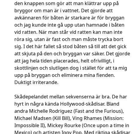
den knappen som gör att man klättrar upp på
bryggor om man är i vattnet. Det gjorde att
avkännaren för båten är starkare är för bryggan
och jag kunde inte gå upp utan hamnade i båten
vid ratten. När man står vid ratten kan man inte
röra sig, utan är fast och man måste trycka bort
sig. I det här fallet så stod båten så till att det gick
att skjuta på den och bryggan var säker. Det gjorde
att jag hela tiden placerades, helt ofrivilligt, i
skottlinjen och slutligen dog i stället för att ta mig
upp på bryggan och eliminera mina fienden.
Duktigt irriterande.
Skådepelandet mellan sekvenserna är bra. De har
hyrt in några kända Hollywood-skådisar. Bland
andra Michelle Rodriguez (Fast and the Furious),
Michael Madsen (Kill Bill), Ving Rhames (Mission:
Impossible II), Mickey Rourke (Once upon a time in
Mexico) och artisten Iggy Pop. Med riktiga skådisar