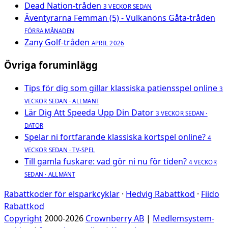
Dead Nation-tråden
3 VECKOR SEDAN
Äventyrarna Femman (5) - Vulkanöns Gåta-tråden
FÖRRA MÅNADEN
Zany Golf-tråden
APRIL 2026
Övriga foruminlägg
Tips för dig som gillar klassiska patiensspel online
3
VECKOR SEDAN · ALLMÄNT
Lär Dig Att Speeda Upp Din Dator
3 VECKOR SEDAN ·
DATOR
Spelar ni fortfarande klassiska kortspel online?
4
VECKOR SEDAN · TV-SPEL
Till gamla fuskare: vad gör ni nu för tiden?
4 VECKOR
SEDAN · ALLMÄNT
Rabattkoder för elsparkcyklar
·
Hedvig Rabattkod
·
Fiido
Rabattkod
Copyright
2000-2026
Crownberry AB
|
Medlemsystem-