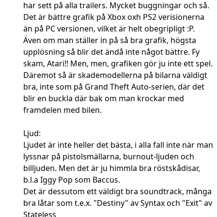
har sett på alla trailers. Mycket buggningar och så.
Det är bättre grafik på Xbox oxh PS2 verisionerna
än på PC versionen, vilket är helt obegripligt :P.
Även om man ställer in på så bra grafik, högsta
upplösning så blir det ändå inte något bättre. Fy
skam, Atari!! Men, men, grafiken gör ju inte ett spel.
Däremot så är skademodellerna på bilarna väldigt
bra, inte som på Grand Theft Auto-serien, där det
blir en buckla där bak om man krockar med
framdelen med bilen.
Ljud:
Ljudet är inte heller det bästa, i alla fall inte när man
lyssnar på pistolsmällarna, burnout-ljuden och
billjuden. Men det är ju himmla bra röstskådisar,
b.l.a Iggy Pop som Baccus.
Det är dessutom ett väldigt bra soundtrack, många
bra låtar som t.e.x. "Destiny" av Syntax och "Exit" av
Stateless