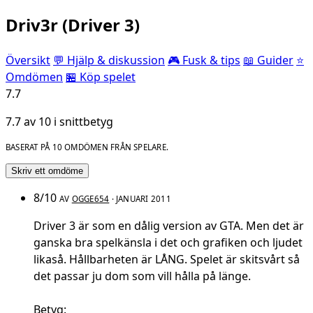
Driv3r (Driver 3)
Översikt
💬 Hjälp & diskussion
🎮 Fusk & tips
📖 Guider
⭐
Omdömen
🏪 Köp spelet
7.7
7.7 av 10 i snittbetyg
BASERAT PÅ 10 OMDÖMEN FRÅN SPELARE.
Skriv ett omdöme
8/10
AV
OGGE654
· JANUARI 2011
Driver 3 är som en dålig version av GTA. Men det är
ganska bra spelkänsla i det och grafiken och ljudet
likaså. Hållbarheten är LÅNG. Spelet är skitsvårt så
det passar ju dom som vill hålla på länge.
Betyg: