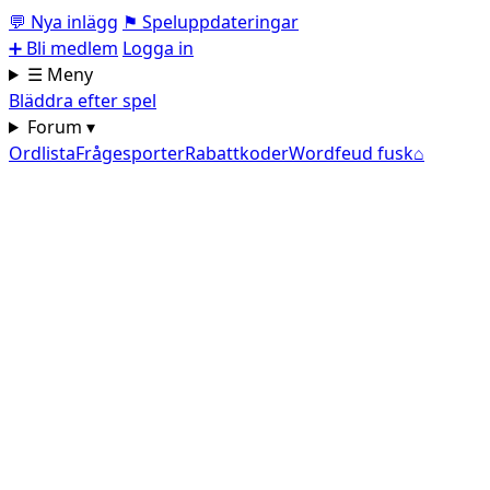
💬
Nya inlägg
⚑
Speluppdateringar
➕
Bli medlem
Logga in
☰ Meny
Bläddra efter spel
Forum ▾
Ordlista
Frågesporter
Rabattkoder
Wordfeud fusk
⌂