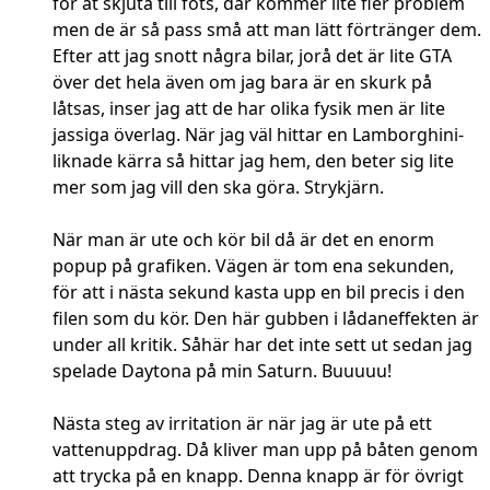
för at skjuta till fots, där kommer lite fler problem
men de är så pass små att man lätt förtränger dem.
Efter att jag snott några bilar, jorå det är lite GTA
över det hela även om jag bara är en skurk på
låtsas, inser jag att de har olika fysik men är lite
jassiga överlag. När jag väl hittar en Lamborghini-
liknade kärra så hittar jag hem, den beter sig lite
mer som jag vill den ska göra. Strykjärn.
När man är ute och kör bil då är det en enorm
popup på grafiken. Vägen är tom ena sekunden,
för att i nästa sekund kasta upp en bil precis i den
filen som du kör. Den här gubben i lådaneffekten är
under all kritik. Såhär har det inte sett ut sedan jag
spelade Daytona på min Saturn. Buuuuu!
Nästa steg av irritation är när jag är ute på ett
vattenuppdrag. Då kliver man upp på båten genom
att trycka på en knapp. Denna knapp är för övrigt