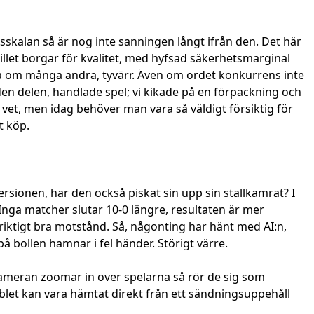
sskalan så är nog inte sanningen långt ifrån den. Det här
igillet borgar för kvalitet, med hyfsad säkerhetsmarginal
ga om många andra, tyvärr. Även om ordet konkurrens inte
den delen, handlade spel; vi kikade på en förpackning och
vet, men idag behöver man vara så väldigt försiktig för
t köp.
versionen, har den också piskat sin upp sin stallkamrat? I
nga matcher slutar 10-0 längre, resultaten är mer
 riktigt bra motstånd. Så, någonting har hänt med AI:n,
på bollen hamnar i fel händer. Störigt värre.
är kameran zoomar in över spelarna så rör de sig som
blet kan vara hämtat direkt från ett sändningsuppehåll