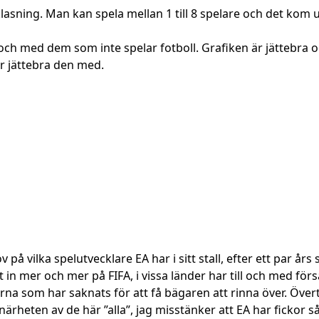
klasning. Man kan spela mellan 1 till 8 spelare och det kom 
ll och med dem som inte spelar fotboll. Grafiken är jättebra 
är jättebra den med.
ov på vilka spelutvecklare EA har i sitt stall, efter ett par
n mer och mer på FIFA, i vissa länder har till och med försä
serna som har saknats för att få bägaren att rinna över. Övert
ärheten av de här ”alla”, jag misstänker att EA har fickor s