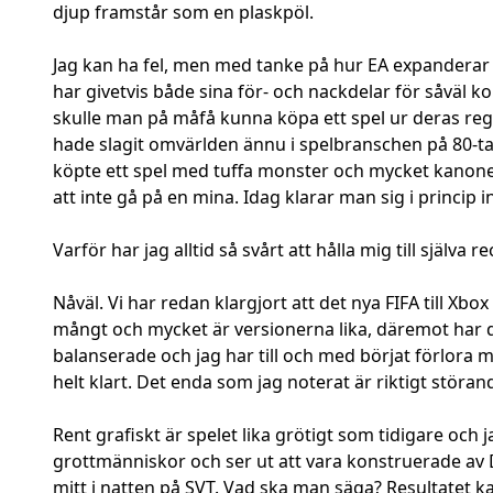
djup framstår som en plaskpöl.
Jag kan ha fel, men med tanke på hur EA expanderar o
har givetvis både sina för- och nackdelar för såväl ko
skulle man på måfå kunna köpa ett spel ur deras reg
hade slagit omvärlden ännu i spelbranschen på 80-tal
köpte ett spel med tuffa monster och mycket kanoner 
att inte gå på en mina. Idag klarar man sig i princip 
Varför har jag alltid så svårt att hålla mig till själva 
Nåväl. Vi har redan klargjort att det nya FIFA till Xb
mångt och mycket är versionerna lika, däremot har d
balanserade och jag har till och med börjat förlora m
helt klart. Det enda som jag noterat är riktigt störan
Rent grafiskt är spelet lika grötigt som tidigare och 
grottmänniskor och ser ut att vara konstruerade av 
mitt i natten på SVT. Vad ska man säga? Resultatet ka