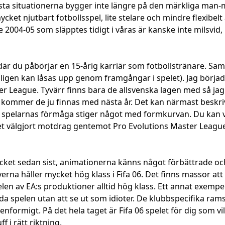
e fasta situationerna bygger inte längre på den märkliga m
ycket njutbart fotbollsspel, lite stelare och mindre flexibel
2004-05 som släpptes tidigt i våras är kanske inte milsvi
r du påbörjar en 15-årig karriär som fotbollstränare. Samtli
öjligen kan låsas upp genom framgångar i spelet). Jag börj
emier League. Tyvärr finns bara de allsvenska lagen med så 
 kommer de ju finnas med nästa år. Det kan närmast beskriv
elarnas förmåga stiger något med formkurvan. Du kan välja 
cket välgjort motdrag gentemot Pro Evolutions Master Leagu
ycket sedan sist, animationerna känns något förbättrade och
yerna håller mycket hög klass i Fifa 06. Det finns massor a
elen av EA:s produktioner alltid hög klass. Ett annat exempel 
åda spelen utan att se ut som idioter. De klubbspecifika ra
nformigt. På det hela taget är Fifa 06 spelet för dig som vil
f i rätt riktning.