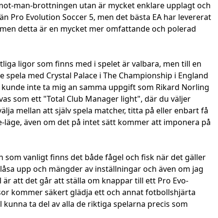
an-mot-man-brottningen utan är mycket enklare upplagt och
t än Pro Evolution Soccer 5, men det bästa EA har levererat
d, men detta är en mycket mer omfattande och polerad
ga ligor som finns med i spelet är valbara, men till en
ade spela med Crystal Palace i The Championship i England
jag kunde inte ta mig an samma uppgift som Rikard Norling
as som ett "Total Club Manager light", där du väljer
mellan att själv spela matcher, titta på eller enbart få
e-läge, även om det på intet sätt kommer att imponera på
 som vanligt finns det både fågel och fisk när det gäller
tt låsa upp och mängder av inställningar och även om jag
är att det går att ställa om knappar till ett Pro Evo-
msor kommer säkert glädja ett och annat fotbollshjärta
l kunna ta del av alla de riktiga spelarna precis som