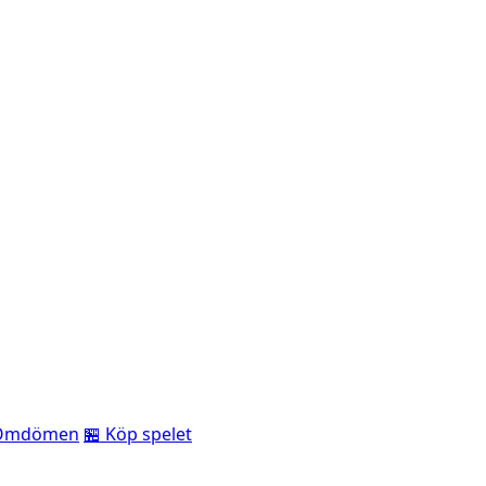
Omdömen
🏪 Köp spelet