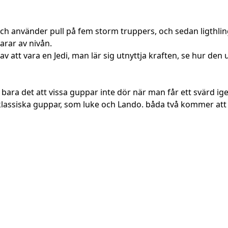
 och använder pull på fem storm truppers, och sedan ligth
arar av nivån.
v att vara en Jedi, man lär sig utnyttja kraften, se hur den 
vis bara det att vissa guppar inte dör när man får ett svärd 
assiska guppar, som luke och Lando. båda två kommer att hjäl