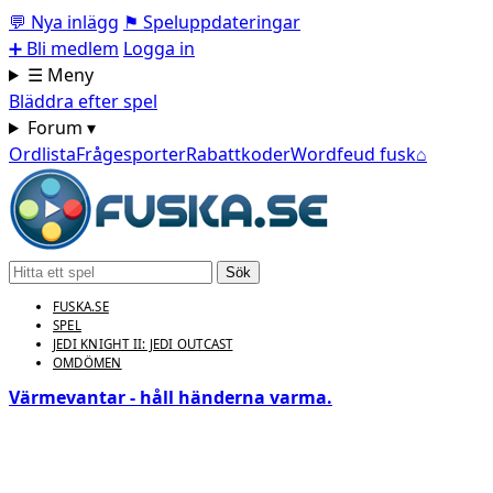
💬
Nya inlägg
⚑
Speluppdateringar
➕
Bli medlem
Logga in
☰ Meny
Bläddra efter spel
Forum ▾
Ordlista
Frågesporter
Rabattkoder
Wordfeud fusk
⌂
Sök
FUSKA.SE
SPEL
JEDI KNIGHT II: JEDI OUTCAST
OMDÖMEN
Värmevantar - håll händerna varma.