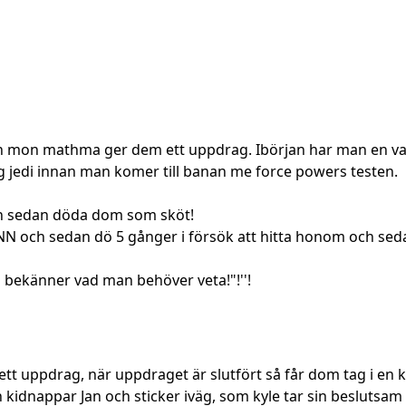
p och mon mathma ger dem ett uppdrag. Ibörjan har man en va
tig jedi innan man komer till banan me force powers testen.
 och sedan döda dom som sköt!
N och sedan dö 5 gånger i försök att hitta honom och sedan
n bekänner vad man behöver veta!"!''!
tt uppdrag, när uppdraget är slutfört så får dom tag i en kri
 kidnappar Jan och sticker iväg, som kyle tar sin beslutsam 