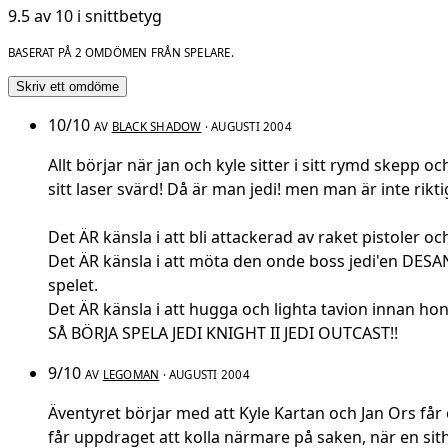
9.5 av 10 i snittbetyg
BASERAT PÅ 2 OMDÖMEN FRÅN SPELARE.
Skriv ett omdöme
10/10
AV
BLACK SHADOW
· AUGUSTI 2004
Allt börjar när jan och kyle sitter i sitt rymd skep
sitt laser svärd! Då är man jedi! men man är inte rik
Det ÄR känsla i att bli attackerad av raket pistoler
Det ÄR känsla i att möta den onde boss jedi'en DESAN
spelet.
Det ÄR känsla i att hugga och lighta tavion innan ho
SÅ BÖRJA SPELA JEDI KNIGHT II JEDI OUTCAST!!
9/10
AV
LEGOMAN
· AUGUSTI 2004
Äventyret börjar med att Kyle Kartan och Jan Ors får e
får uppdraget att kolla närmare på saken, när en sith