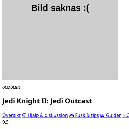
OMDÖMEN
Jedi Knight II: Jedi Outcast
Översikt
💬 Hjälp & diskussion
🎮 Fusk & tips
📖 Guider
⭐ 
9.5