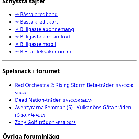
Schyssta sajter
✳ Bästa bredband
✳ Bästa kreditkort
✳ Billigaste abonnemang
✳ Billigaste kontantkort
✳ Billigaste mobil
✳ Beställ leksaker online
Spelsnack i forumet
Red Orchestra 2: Rising Storm Beta-tråden
3 VECKOR
SEDAN
Dead Nation-tråden
3 VECKOR SEDAN
Äventyrarna Femman (5) - Vulkanöns Gåta-tråden
FÖRRA MÅNADEN
Zany Golf-tråden
APRIL 2026
Övriga foruminlägg