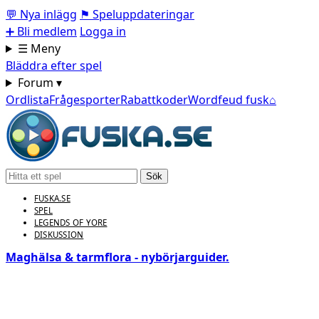
💬
Nya inlägg
⚑
Speluppdateringar
➕
Bli medlem
Logga in
☰ Meny
Bläddra efter spel
Forum ▾
Ordlista
Frågesporter
Rabattkoder
Wordfeud fusk
⌂
Sök
FUSKA.SE
SPEL
LEGENDS OF YORE
DISKUSSION
Maghälsa & tarmflora - nybörjarguider.