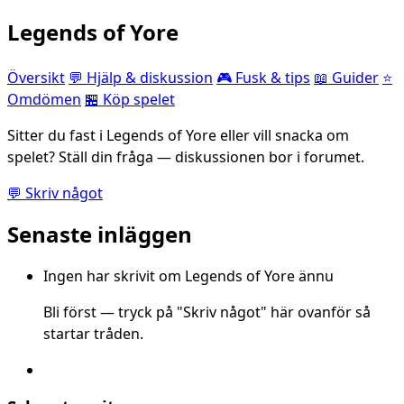
Legends of Yore
Översikt
💬 Hjälp & diskussion
🎮 Fusk & tips
📖 Guider
⭐
Omdömen
🏪 Köp spelet
Sitter du fast i Legends of Yore eller vill snacka om
spelet? Ställ din fråga — diskussionen bor i forumet.
💬 Skriv något
Senaste inläggen
Ingen har skrivit om Legends of Yore ännu
Bli först — tryck på "Skriv något" här ovanför så
startar tråden.