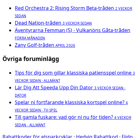
Red Orchestra 2: Rising Storm Beta-tråden
2 VECKOR
SEDAN
Dead Nation-tråden
3 VECKOR SEDAN
Äventyrarna Femman (5) - Vulkanöns Gåta-tråden
FÖRRA MÅNADEN
Zany Golf-tråden
APRIL 2026
Övriga foruminlägg
Tips för dig som gillar klassiska patiensspel online
3
VECKOR SEDAN · ALLMÄNT
Lär Dig Att Speeda Upp Din Dator
3 VECKOR SEDAN ·
DATOR
Spelar ni fortfarande klassiska kortspel online?
4
VECKOR SEDAN · TV-SPEL
Till gamla fuskare: vad gör ni nu för tiden?
4 VECKOR
SEDAN · ALLMÄNT
Rabattkoder för elsparkcyklar
·
Hedvig Rabattkod
·
Fiido