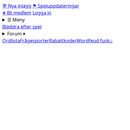
💬
Nya inlägg
⚑
Speluppdateringar
➕
Bli medlem
Logga in
☰ Meny
Bläddra efter spel
Forum ▾
Ordlista
Frågesporter
Rabattkoder
Wordfeud fusk
⌂