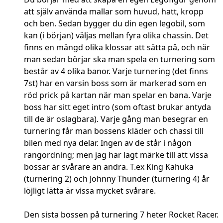
att själv använda mallar som huvud, hatt, kropp
och ben. Sedan bygger du din egen legobil, som
kan (i början) väljas mellan fyra olika chassin. Det
finns en mängd olika klossar att sätta på, och när
man sedan börjar ska man spela en turnering som
består av 4 olika banor. Varje turnering (det finns
7st) har en varsin boss som är markerad som en
röd prick på kartan när man spelar en bana. Varje
boss har sitt eget intro (som oftast brukar antyda
till de är oslagbara). Varje gång man besegrar en
turnering får man bossens kläder och chassi till
bilen med nya delar. Ingen av de står i någon
rangordning; men jag har lagt märke till att vissa
bossar är svårare än andra. T.ex King Kahuka
(turnering 2) och Johnny Thunder (turnering 4) år
löjligt lätta är vissa mycket svårare.
Den sista bossen på turnering 7 heter Rocket Racer.