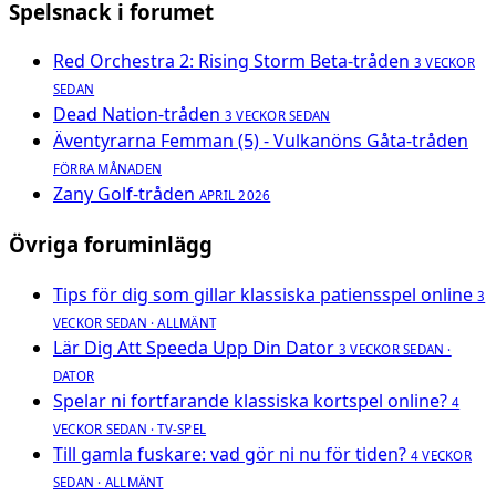
Spelsnack i forumet
Red Orchestra 2: Rising Storm Beta-tråden
3 VECKOR
SEDAN
Dead Nation-tråden
3 VECKOR SEDAN
Äventyrarna Femman (5) - Vulkanöns Gåta-tråden
FÖRRA MÅNADEN
Zany Golf-tråden
APRIL 2026
Övriga foruminlägg
Tips för dig som gillar klassiska patiensspel online
3
VECKOR SEDAN · ALLMÄNT
Lär Dig Att Speeda Upp Din Dator
3 VECKOR SEDAN ·
DATOR
Spelar ni fortfarande klassiska kortspel online?
4
VECKOR SEDAN · TV-SPEL
Till gamla fuskare: vad gör ni nu för tiden?
4 VECKOR
SEDAN · ALLMÄNT