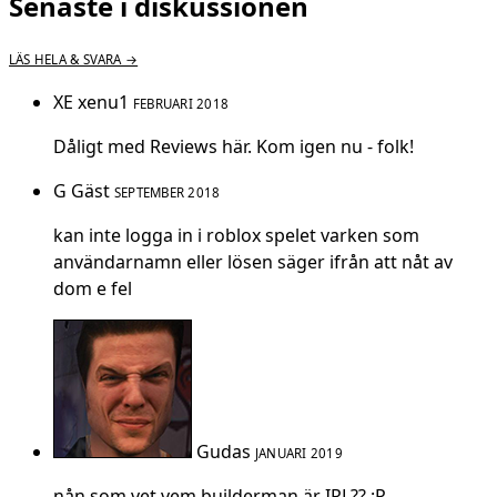
Senaste i diskussionen
LÄS HELA & SVARA →
XE
xenu1
FEBRUARI 2018
Dåligt med Reviews här. Kom igen nu - folk!
G
Gäst
SEPTEMBER 2018
kan inte logga in i roblox spelet varken som
användarnamn eller lösen säger ifrån att nåt av
dom e fel
Gudas
JANUARI 2019
nån som vet vem builderman är IRL?? :P