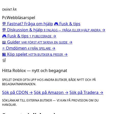
OKÄNT ÅR
Pc
Webbläsarspel
💬 Fastnat? Fråga om hjälp
🎮 Fusk & tips
💬
Diskussion & hjälp
→
8 INLÄGG — FRÅGA ELLER HJÄLP ANDRA
🎮
Fusk & tips
→
1 PUBLICERADE
📖
Guider
→
VAR FÖRST ATT SKRIVA EN GUIDE
⭐
Omdömen
→
4 FRÅN SPELARE
🏪
Köp spelet
→
HITTA BUTIKER & PRISER
🛒
Hitta Roblox — nytt och begagnat
SPELET DYKER OFTA UPP HOS ANDRA BUTIKER, BÅDE NYTT OCH PÅ
BEGAGNATMARKNADEN.
Sök på CDON →
Sök på Amazon →
Sök på Tradera →
SÖKLÄNKAR TILL EXTERNA BUTIKER — VI KAN FÅ PROVISION OM DU
HANDLAR.