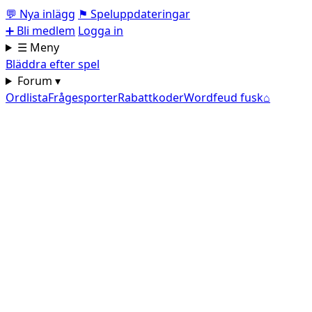
💬
Nya inlägg
⚑
Speluppdateringar
➕
Bli medlem
Logga in
☰ Meny
Bläddra efter spel
Forum ▾
Ordlista
Frågesporter
Rabattkoder
Wordfeud fusk
⌂