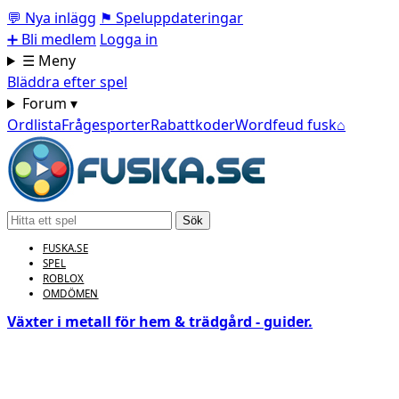
💬
Nya inlägg
⚑
Speluppdateringar
➕
Bli medlem
Logga in
☰ Meny
Bläddra efter spel
Forum ▾
Ordlista
Frågesporter
Rabattkoder
Wordfeud fusk
⌂
Sök
FUSKA.SE
SPEL
ROBLOX
OMDÖMEN
Växter i metall för hem & trädgård - guider.