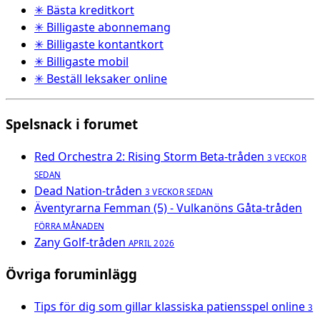
✳ Bästa kreditkort
✳ Billigaste abonnemang
✳ Billigaste kontantkort
✳ Billigaste mobil
✳ Beställ leksaker online
Spelsnack i forumet
Red Orchestra 2: Rising Storm Beta-tråden
3 VECKOR
SEDAN
Dead Nation-tråden
3 VECKOR SEDAN
Äventyrarna Femman (5) - Vulkanöns Gåta-tråden
FÖRRA MÅNADEN
Zany Golf-tråden
APRIL 2026
Övriga foruminlägg
Tips för dig som gillar klassiska patiensspel online
3