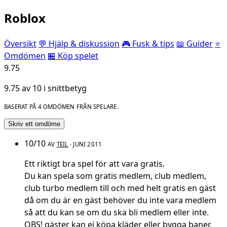
Roblox
Översikt
💬 Hjälp & diskussion
🎮 Fusk & tips
📖 Guider
⭐
Omdömen
🏪 Köp spelet
9.75
9.75 av 10 i snittbetyg
BASERAT PÅ 4 OMDÖMEN FRÅN SPELARE.
Skriv ett omdöme
10/10
AV
TEIL
· JUNI 2011
Ett riktigt bra spel för att vara gratis.
Du kan spela som gratis medlem, club medlem,
club turbo medlem till och med helt gratis en gäst
då om du är en gäst behöver du inte vara medlem
så att du kan se om du ska bli medlem eller inte.
OBS! gäster kan ej köpa kläder eller bygga baner,