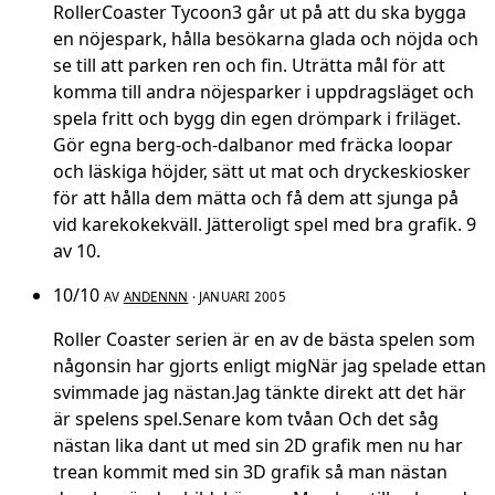
RollerCoaster Tycoon3 går ut på att du ska bygga
en nöjespark, hålla besökarna glada och nöjda och
se till att parken ren och fin. Uträtta mål för att
komma till andra nöjesparker i uppdragsläget och
spela fritt och bygg din egen drömpark i friläget.
Gör egna berg-och-dalbanor med fräcka loopar
och läskiga höjder, sätt ut mat och dryckeskiosker
för att hålla dem mätta och få dem att sjunga på
vid karekokekväll. Jätteroligt spel med bra grafik. 9
av 10.
10/10
AV
ANDENNN
· JANUARI 2005
Roller Coaster serien är en av de bästa spelen som
någonsin har gjorts enligt migNär jag spelade ettan
svimmade jag nästan.Jag tänkte direkt att det här
är spelens spel.Senare kom tvåan Och det såg
nästan lika dant ut med sin 2D grafik men nu har
trean kommit med sin 3D grafik så man nästan