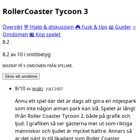
RollerCoaster Tycoon 3
Översikt
💬 Hjälp & diskussion
🎮 Fusk & tips
📖 Guider
⭐
Omdömen
🏪 Köp spelet
8.2
8.2 av 10 i snittbetyg
BASERAT PÅ 5 OMDÖMEN FRÅN SPELARE.
Skriv ett omdöme
8/10
AV
WUBO
· JULI 2007
Ännu ett spel där det är dags att göra en nöjespark
som inte någon annan park kan slå. Spelet är långt
ifrån Roller Coaster Tycoon 2, både på grafik och
ljud. I grafiken så ser gästerna mer ut som riktiga
människor och ljudet är mycket bättre. Annars så
är det näst in till likadant som Roller Coaster