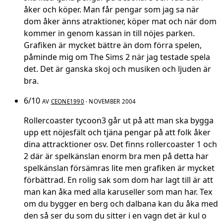
åker och köper. Man får pengar som jag sa när
dom åker änns atraktioner, köper mat och när dom
kommer in genom kassan in till nöjes parken.
Grafiken är mycket bättre än dom förra spelen,
påminde mig om The Sims 2 när jag testade spela
det. Det är ganska skoj och musiken och ljuden är
bra.
6/10
AV
CEONE1990
· NOVEMBER 2004
Rollercoaster tycoon3 går ut på att man ska bygga
upp ett nöjesfält och tjäna pengar på att folk åker
dina attracktioner osv. Det finns rollercoaster 1 och
2 där är spelkänslan enorm bra men på detta har
spelkänslan försämras lite men grafiken är mycket
förbättrad. En rolig sak som dom har lagt till är att
man kan åka med alla karuseller som man har. Tex
om du bygger en berg och dalbana kan du åka med
den så ser du som du sitter i en vagn det är kul o