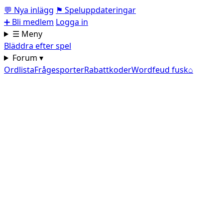
💬
Nya inlägg
⚑
Speluppdateringar
➕
Bli medlem
Logga in
☰ Meny
Bläddra efter spel
Forum ▾
Ordlista
Frågesporter
Rabattkoder
Wordfeud fusk
⌂