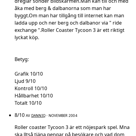
dreglar sönder bildskärmen.Man kan till och med
åka med berg & dalbanorna som man har
byggt.Om man har tillgång till internet kan man
ladda upp och ner berg och dalbanor via " ride
exchange ".Roller Coaster Tycoon 3 är ett riktigt
lyckat köp.
Betyg:
Grafik 10/10
Ljud 9/10
Kontroll 10/10
Hållbarhet 10/10
Totalt 10/10
8/10
AV
DANNIQ
· NOVEMBER 2004
Roller coaster Tycoon 3 är ett nöjespark spel. Mna
ska lltså tjäna pengar på besökare och vad dom