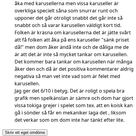
åka med karusellerna men vissa karuseller är
overkliga specielt såna som snurrar runt och
upponer det går otroligt snabbt det går inte så
snabbt och så varar karusellen väldigt kort tid.
Folken är kräsna om karusellerna det är jätte svårt
att få folken att åka på ens karuseller "sänk priset
då!" men dom åker ändå inte och de dåliga me de
är att det är inte så mycket tankar om karusellen.
Det kommer bara tankar om karusellen när många
åker den och då är det positiva kommentarer aldrig
negativa så man vet inte vad som är felet med
karusellen.
Jag ger det 6/10 i betyg. Det är roligt o spela bra
grafik men spelkänslan är sämre och dom har gjort
vissa tokiga grejer i spelet som tex. att en koisk kan
gå i sönder så får en mekaniker laga det , liksom
det verkar som om dom inte har tänkt efter lite.
Skriv ett eget omdöme