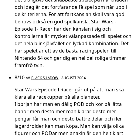
och idag är det fortfarande få spel som når upp i
de kriterierna. För att fartkänslan skall vara god
behövs också en god spelkänsla. Star Wars -
Episode 1- Racer har den känslan i sig och
kontrollerna är mycket välanpassade till spelet och
det hela blir självfallet en lyckad kombination. Det
här spelet är ett av de bästa racingspelen till
Nintendo 64 och ger dig en hel del roliga timmar
framfrö tv:n.
8/10
AV
BLACK SHADOW
· AUGUSTI 2004
Star Wars Episode I Racer går ut på att man ska
klara alla racekupper på alla planeter.
I bprjan har man en dålig POD och kör på lätta
banor men desto mer man klarar desto mer
pengar får man och desto bättre delar och fler
lagardroider kan man köpa. Man kan välja olika
figurer och PODar men anakin är den helt klart