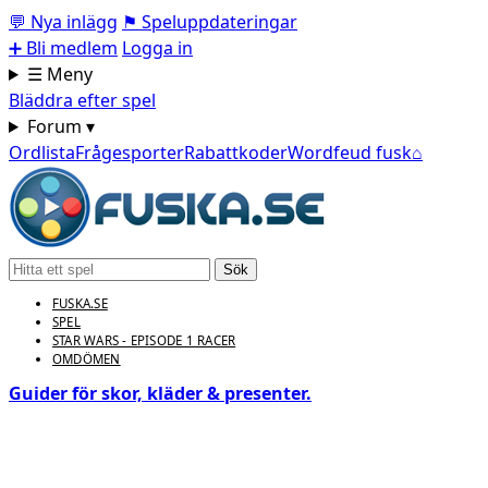
💬
Nya inlägg
⚑
Speluppdateringar
➕
Bli medlem
Logga in
☰ Meny
Bläddra efter spel
Forum ▾
Ordlista
Frågesporter
Rabattkoder
Wordfeud fusk
⌂
Sök
FUSKA.SE
SPEL
STAR WARS - EPISODE 1 RACER
OMDÖMEN
Guider för skor, kläder & presenter.