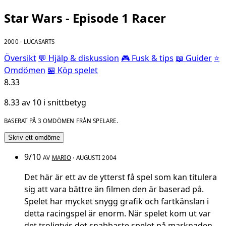
Star Wars - Episode 1 Racer
2000 · LUCASARTS
Översikt
💬 Hjälp & diskussion
🎮 Fusk & tips
📖 Guider
⭐
Omdömen
🏪 Köp spelet
8.33
8.33 av 10 i snittbetyg
BASERAT PÅ 3 OMDÖMEN FRÅN SPELARE.
Skriv ett omdöme
9/10
AV
MARIO
· AUGUSTI 2004
Det här är ett av de ytterst få spel som kan titulera
sig att vara bättre än filmen den är baserad på.
Spelet har mycket snygg grafik och fartkänslan i
detta racingspel är enorm. När spelet kom ut var
det troligtvis det snabbaste spelet på marknaden