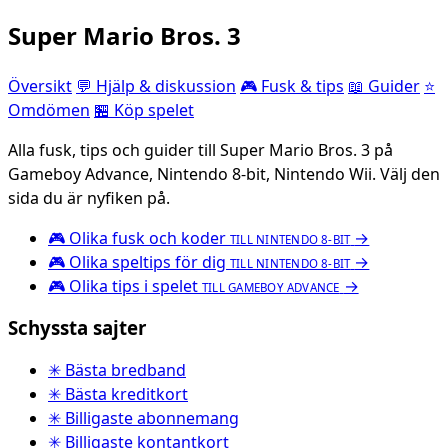
Super Mario Bros. 3
Översikt
💬 Hjälp & diskussion
🎮 Fusk & tips
📖 Guider
⭐
Omdömen
🏪 Köp spelet
Alla fusk, tips och guider till Super Mario Bros. 3 på
Gameboy Advance, Nintendo 8-bit, Nintendo Wii. Välj den
sida du är nyfiken på.
🎮
Olika fusk och koder
→
TILL NINTENDO 8-BIT
🎮
Olika speltips för dig
→
TILL NINTENDO 8-BIT
🎮
Olika tips i spelet
→
TILL GAMEBOY ADVANCE
Schyssta sajter
✳ Bästa bredband
✳ Bästa kreditkort
✳ Billigaste abonnemang
✳ Billigaste kontantkort