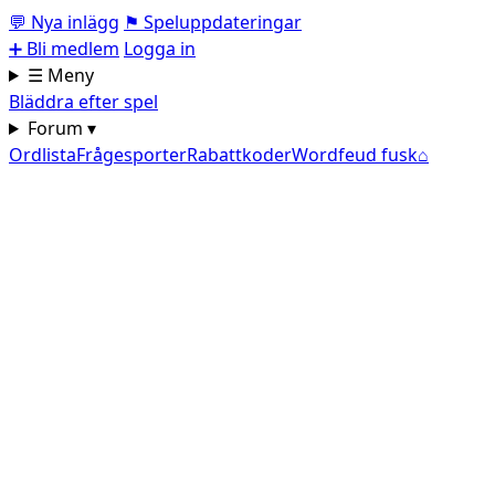
💬
Nya inlägg
⚑
Speluppdateringar
➕
Bli medlem
Logga in
☰ Meny
Bläddra efter spel
Forum ▾
Ordlista
Frågesporter
Rabattkoder
Wordfeud fusk
⌂