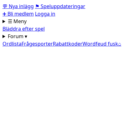
💬
Nya inlägg
⚑
Speluppdateringar
➕
Bli medlem
Logga in
☰ Meny
Bläddra efter spel
Forum ▾
Ordlista
Frågesporter
Rabattkoder
Wordfeud fusk
⌂