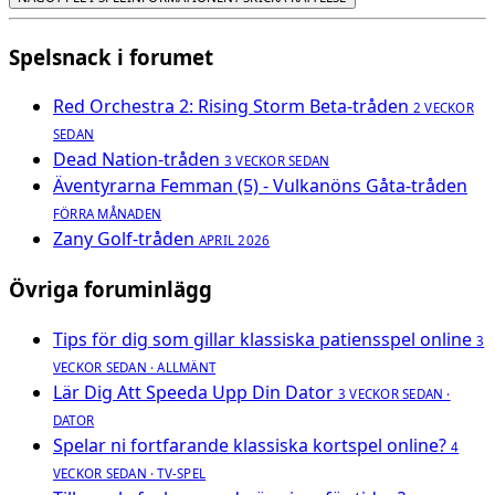
Spelsnack i forumet
Red Orchestra 2: Rising Storm Beta-tråden
2 VECKOR
SEDAN
Dead Nation-tråden
3 VECKOR SEDAN
Äventyrarna Femman (5) - Vulkanöns Gåta-tråden
FÖRRA MÅNADEN
Zany Golf-tråden
APRIL 2026
Övriga foruminlägg
Tips för dig som gillar klassiska patiensspel online
3
VECKOR SEDAN · ALLMÄNT
Lär Dig Att Speeda Upp Din Dator
3 VECKOR SEDAN ·
DATOR
Spelar ni fortfarande klassiska kortspel online?
4
VECKOR SEDAN · TV-SPEL