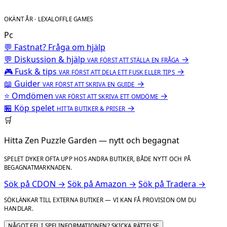
OKÄNT ÅR · LEXALOFFLE GAMES
Pc
💬 Fastnat? Fråga om hjälp
💬
Diskussion & hjälp
→
VAR FÖRST ATT STÄLLA EN FRÅGA
🎮
Fusk & tips
→
VAR FÖRST ATT DELA ETT FUSK ELLER TIPS
📖
Guider
→
VAR FÖRST ATT SKRIVA EN GUIDE
⭐
Omdömen
→
VAR FÖRST ATT SKRIVA ETT OMDÖME
🏪
Köp spelet
→
HITTA BUTIKER & PRISER
🛒
Hitta Zen Puzzle Garden — nytt och begagnat
SPELET DYKER OFTA UPP HOS ANDRA BUTIKER, BÅDE NYTT OCH PÅ
BEGAGNATMARKNADEN.
Sök på CDON →
Sök på Amazon →
Sök på Tradera →
SÖKLÄNKAR TILL EXTERNA BUTIKER — VI KAN FÅ PROVISION OM DU
HANDLAR.
NÅGOT FEL I SPELINFORMATIONEN? SKICKA RÄTTELSE