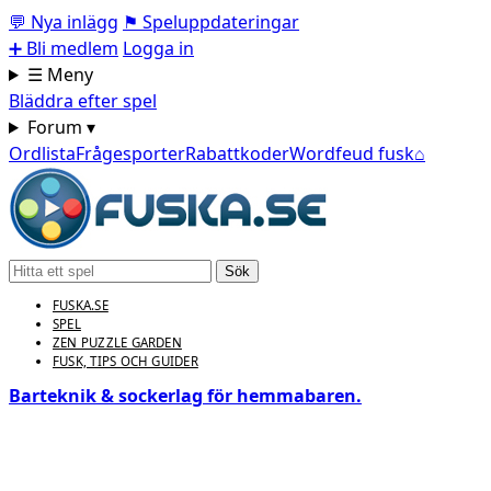
💬
Nya inlägg
⚑
Speluppdateringar
➕
Bli medlem
Logga in
☰ Meny
Bläddra efter spel
Forum ▾
Ordlista
Frågesporter
Rabattkoder
Wordfeud fusk
⌂
Sök
FUSKA.SE
SPEL
ZEN PUZZLE GARDEN
FUSK, TIPS OCH GUIDER
Barteknik & sockerlag för hemmabaren.