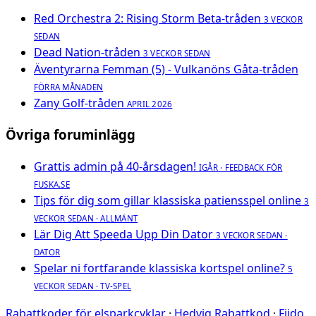
Red Orchestra 2: Rising Storm Beta-tråden
3 VECKOR
SEDAN
Dead Nation-tråden
3 VECKOR SEDAN
Äventyrarna Femman (5) - Vulkanöns Gåta-tråden
FÖRRA MÅNADEN
Zany Golf-tråden
APRIL 2026
Övriga foruminlägg
Grattis admin på 40-årsdagen!
IGÅR · FEEDBACK FÖR
FUSKA.SE
Tips för dig som gillar klassiska patiensspel online
3
VECKOR SEDAN · ALLMÄNT
Lär Dig Att Speeda Upp Din Dator
3 VECKOR SEDAN ·
DATOR
Spelar ni fortfarande klassiska kortspel online?
5
VECKOR SEDAN · TV-SPEL
Rabattkoder för elsparkcyklar
·
Hedvig Rabattkod
·
Fiido