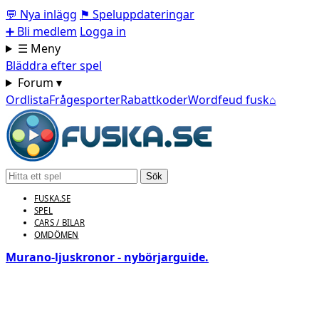
💬
Nya inlägg
⚑
Speluppdateringar
➕
Bli medlem
Logga in
☰ Meny
Bläddra efter spel
Forum ▾
Ordlista
Frågesporter
Rabattkoder
Wordfeud fusk
⌂
Sök
FUSKA.SE
SPEL
CARS / BILAR
OMDÖMEN
Murano‑ljuskronor - nybörjarguide.