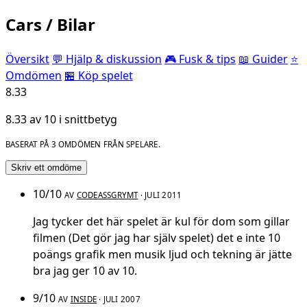
Cars / Bilar
Översikt
💬 Hjälp & diskussion
🎮 Fusk & tips
📖 Guider
⭐
Omdömen
🏪 Köp spelet
8.33
8.33 av 10 i snittbetyg
BASERAT PÅ 3 OMDÖMEN FRÅN SPELARE.
Skriv ett omdöme
10/10
AV
CODEASSGRYMT
· JULI 2011
Jag tycker det här spelet är kul för dom som gillar
filmen (Det gör jag har själv spelet) det e inte 10
poängs grafik men musik ljud och tekning är jätte
bra jag ger 10 av 10.
9/10
AV
INSIDE
· JULI 2007