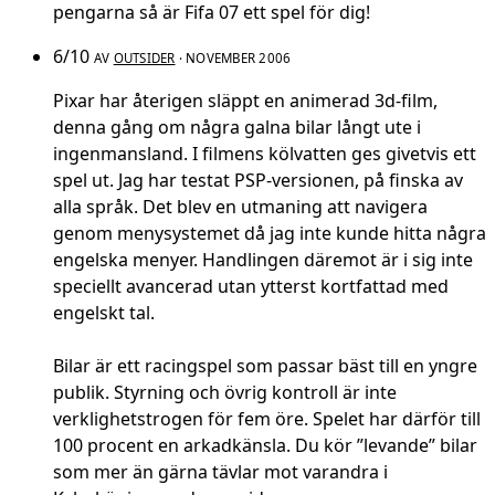
pengarna så är Fifa 07 ett spel för dig!
6/10
AV
OUTSIDER
· NOVEMBER 2006
Pixar har återigen släppt en animerad 3d-film,
denna gång om några galna bilar långt ute i
ingenmansland. I filmens kölvatten ges givetvis ett
spel ut. Jag har testat PSP-versionen, på finska av
alla språk. Det blev en utmaning att navigera
genom menysystemet då jag inte kunde hitta några
engelska menyer. Handlingen däremot är i sig inte
speciellt avancerad utan ytterst kortfattad med
engelskt tal.
Bilar är ett racingspel som passar bäst till en yngre
publik. Styrning och övrig kontroll är inte
verklighetstrogen för fem öre. Spelet har därför till
100 procent en arkadkänsla. Du kör ”levande” bilar
som mer än gärna tävlar mot varandra i