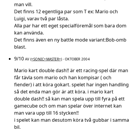
man vill.
Det finns 12 egentliga par som T ex: Mario och
Luigi, varav två par låsta.
Alla par har ett eget specialföremål som bara dom
kan använda.
Det finns även en ny battle mode variant:Bob-omb
blast.
9/10
AV
(=SONIC=MASTER=)
· OKTOBER 2004
Mario kart double dash!! är ett racing-spel där man
får tävla som mario och han kompisar ( och
fiender) i att köra gokart. spelet har ingen handling
så det enda man gör är att köra. i mario kart
double dash!! så kan man spela upp till fyra på ett
gamecube och om man spelar över internet kan
man vara upp till 16 stycken!!
i spelet kan man desutom köra två gubbar i samma
bil.