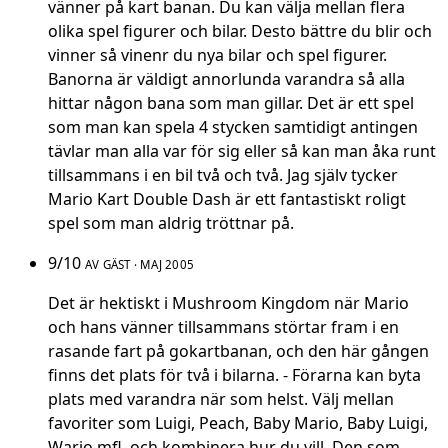
vänner på kart banan. Du kan välja mellan flera
olika spel figurer och bilar. Desto bättre du blir och
vinner så vinenr du nya bilar och spel figurer.
Banorna är väldigt annorlunda varandra så alla
hittar någon bana som man gillar. Det är ett spel
som man kan spela 4 stycken samtidigt antingen
tävlar man alla var för sig eller så kan man åka runt
tillsammans i en bil två och två. Jag själv tycker
Mario Kart Double Dash är ett fantastiskt roligt
spel som man aldrig tröttnar på.
9/10
AV GÄST · MAJ 2005
Det är hektiskt i Mushroom Kingdom när Mario
och hans vänner tillsammans störtar fram i en
rasande fart på gokartbanan, och den här gången
finns det plats för två i bilarna. - Förarna kan byta
plats med varandra när som helst. Välj mellan
favoriter som Luigi, Peach, Baby Mario, Baby Luigi,
Wario mfl. och kombinera hur du vill. Den som