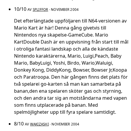
10/10
AV
SPLIFFOR
· NOVEMBER 2004
Det efterlängtade uppföljaren till N64-versionen av
Mario Kart är här! Denna gång givetvis till
Nintendos nya skapelse-GameCube. Mario
KartDouble Dash är en uppvisning från start till mål
i otroliga fantasi landskap och alla de kändaste
Nintendo karaktärerna, Mario, Luigi,Peach, Baby
Mario, BabyLuigi, Yoshi, Birdo, Wario,Waluigi,
Donkey Kong, DiddyKong, Bowser, Bowser Jr,Koopa
och Paratroopa. Den här gången finns det plats för
två spelarei go-karten så man kan samarbeta på
banan,den ena spelaren sköter gas och styrning,
och den andra tar sig an motståndarna med vapen
som finns utplacerade på banan. Med
spelmöjligheter upp till fyra spelare samtidigt.
8/10
AV
WAKIZASHI
· NOVEMBER 2004