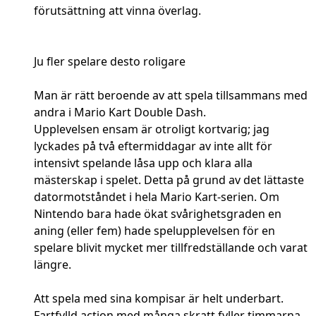
förutsättning att vinna överlag.
Ju fler spelare desto roligare
Man är rätt beroende av att spela tillsammans med
andra i Mario Kart Double Dash.
Upplevelsen ensam är otroligt kortvarig; jag
lyckades på två eftermiddagar av inte allt för
intensivt spelande låsa upp och klara alla
mästerskap i spelet. Detta på grund av det lättaste
datormotståndet i hela Mario Kart-serien. Om
Nintendo bara hade ökat svårighetsgraden en
aning (eller fem) hade spelupplevelsen för en
spelare blivit mycket mer tillfredställande och varat
längre.
Att spela med sina kompisar är helt underbart.
Fartfylld action med många skratt fyller timmarna