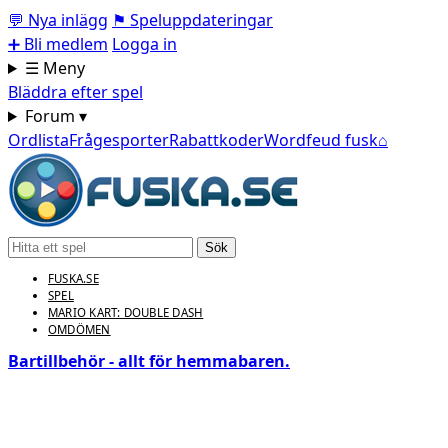
💬
Nya inlägg
⚑
Speluppdateringar
➕
Bli medlem
Logga in
☰ Meny
Bläddra efter spel
Forum ▾
Ordlista
Frågesporter
Rabattkoder
Wordfeud fusk
⌂
Sök
FUSKA.SE
SPEL
MARIO KART: DOUBLE DASH
OMDÖMEN
Bartillbehör - allt för hemmabaren.