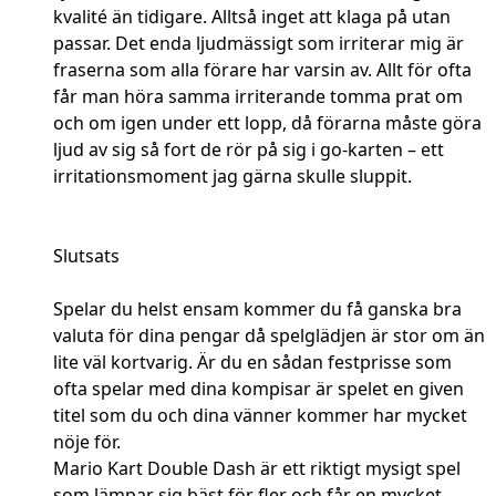
kvalité än tidigare. Alltså inget att klaga på utan
passar. Det enda ljudmässigt som irriterar mig är
fraserna som alla förare har varsin av. Allt för ofta
får man höra samma irriterande tomma prat om
och om igen under ett lopp, då förarna måste göra
ljud av sig så fort de rör på sig i go-karten – ett
irritationsmoment jag gärna skulle sluppit.
Slutsats
Spelar du helst ensam kommer du få ganska bra
valuta för dina pengar då spelglädjen är stor om än
lite väl kortvarig. Är du en sådan festprisse som
ofta spelar med dina kompisar är spelet en given
titel som du och dina vänner kommer har mycket
nöje för.
Mario Kart Double Dash är ett riktigt mysigt spel
som lämpar sig bäst för fler och får en mycket