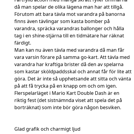
då man spelar de olika lägena man har att tillgå.
Förutom att bara tävla mot varandra på banorna
finns även tävlingar som kasta bomber på
varandra, spräcka varandras ballonger och hålla
tag i en shine-stjärna till en tidmätare har räknat
färdigt.
Man kan nu även tävla med varandra då man får
vara varsin förare på samma go-kart. Att tävla med
varandra har kraftiga brister då den av spelarna
som kastar sköldpaddsskal och annat får för lite att
göra. Det är inte så upphetsande att sitta och vänta
på att få trycka på en knapp om och om igen.
Flerspelarläget i Mario Kart Double Dash är en
riktig fest (det sistnämnda viset att spela det på
borträknat) som inte bör göra någon besviken.
Glad grafik och charmigt ljud