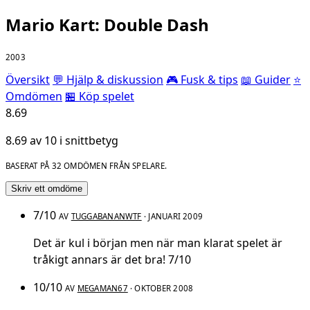
Mario Kart: Double Dash
2003
Översikt
💬 Hjälp & diskussion
🎮 Fusk & tips
📖 Guider
⭐
Omdömen
🏪 Köp spelet
8.69
8.69 av 10 i snittbetyg
BASERAT PÅ 32 OMDÖMEN FRÅN SPELARE.
Skriv ett omdöme
7/10
AV
TUGGABANANWTF
· JANUARI 2009
Det är kul i början men när man klarat spelet är
tråkigt annars är det bra! 7/10
10/10
AV
MEGAMAN67
· OKTOBER 2008