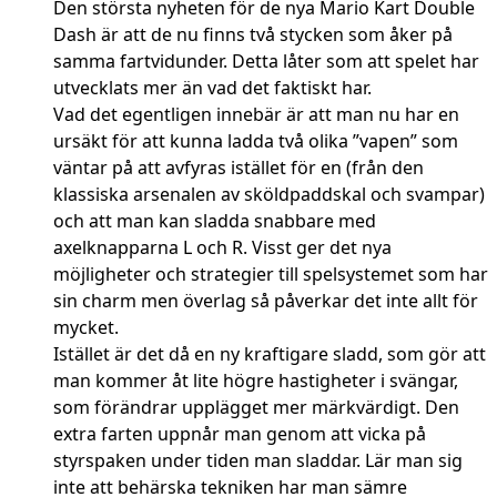
Den största nyheten för de nya Mario Kart Double
Dash är att de nu finns två stycken som åker på
samma fartvidunder. Detta låter som att spelet har
utvecklats mer än vad det faktiskt har.
Vad det egentligen innebär är att man nu har en
ursäkt för att kunna ladda två olika ”vapen” som
väntar på att avfyras istället för en (från den
klassiska arsenalen av sköldpaddskal och svampar)
och att man kan sladda snabbare med
axelknapparna L och R. Visst ger det nya
möjligheter och strategier till spelsystemet som har
sin charm men överlag så påverkar det inte allt för
mycket.
Istället är det då en ny kraftigare sladd, som gör att
man kommer åt lite högre hastigheter i svängar,
som förändrar upplägget mer märkvärdigt. Den
extra farten uppnår man genom att vicka på
styrspaken under tiden man sladdar. Lär man sig
inte att behärska tekniken har man sämre