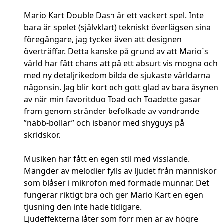
Mario Kart Double Dash är ett vackert spel. Inte
bara är spelet (självklart) tekniskt överlägsen sina
föregångare, jag tycker även att designen
överträffar. Detta kanske på grund av att Mario´s
värld har fått chans att på ett absurt vis mogna och
med ny detaljrikedom bilda de sjukaste världarna
någonsin. Jag blir kort och gott glad av bara åsynen
av när min favoritduo Toad och Toadette gasar
fram genom stränder befolkade av vandrande
”näbb-bollar” och isbanor med shyguys på
skridskor.
Musiken har fått en egen stil med visslande.
Mängder av melodier fylls av ljudet från människor
som blåser i mikrofon med formade munnar. Det
fungerar riktigt bra och ger Mario Kart en egen
tjusning den inte hade tidigare.
Ljudeffekterna låter som förr men är av högre